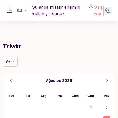
Ana içeriğe git
Şu anda misafir erişimini
Giriş
kullanıyorsunuz
yap
Yan panel
Takvim
Ay
Ağustos 2026
Pazartesi
Salı
Çarşamba
Perşembe
Cuma
Cumartesi
Pazar
Pzt
Sal
Çrş
Prş
Cum
Cmt
Paz
Etkinlik yok, C
Etkinli
1
2