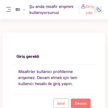
Ana içeriğe git
Şu anda misafir erişimini
Giriş
kullanıyorsunuz
yap
Yan panel
Giriş gerekli
Misafirler kullanıcı profillerine
erişemez. Devam etmek için tam
kullanıcı hesabı ile giriş yapın.
İptal
Devam